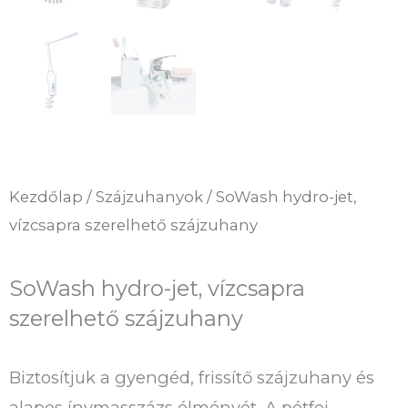
Kezdőlap
/
Szájzuhanyok
/ SoWash hydro-jet,
vízcsapra szerelhető szájzuhany
SoWash hydro-jet, vízcsapra
szerelhető szájzuhany
Biztosítjuk a gyengéd, frissítő szájzuhany és
alapos ínymasszázs élményét. A pótfej