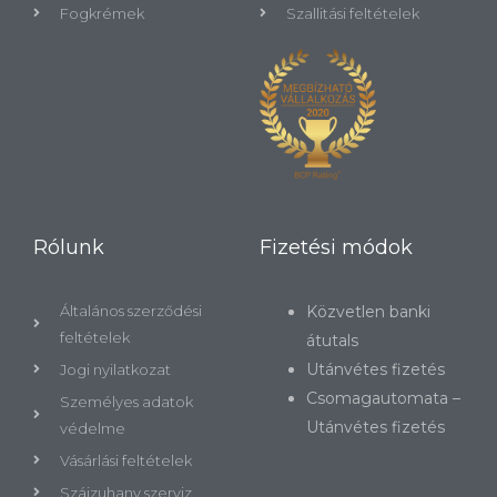
Fogkrémek
Szallitási feltételek
Rólunk
Fizetési módok
Általános szerződési
Közvetlen banki
feltételek
átutals
Utánvétes fizetés
Jogi nyilatkozat
Csomagautomata –
Személyes adatok
Utánvétes fizetés
védelme
Vásárlási feltételek
Szájzuhany szerviz