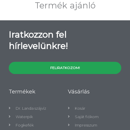
Termék ajánló
Iratkozzon fel
hírlevelünkre!
FELIRATKOZOM!
Termékek
Vásárlás
Dr. Landa szájvíz
Kosár
Waterpik
Saját fiókom
Fogkefék
Impresszum